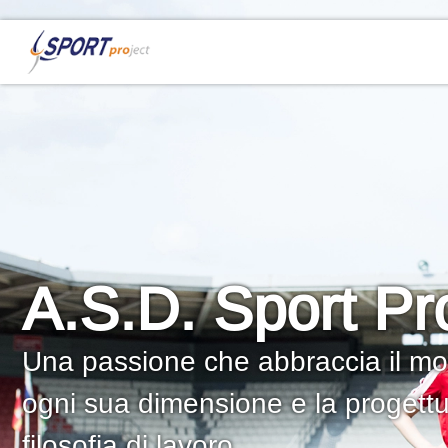
A.S.D. Sport Pr
Una passione che abbraccia il mo
ogni sua dimensione e la progettua
filosofia di lavoro.