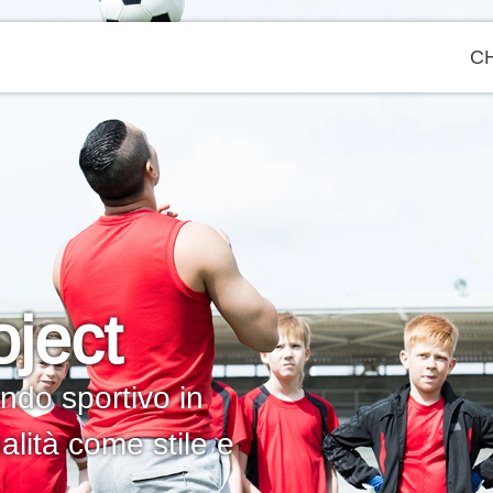
CH
oject
ndo sportivo in
lità come stile e